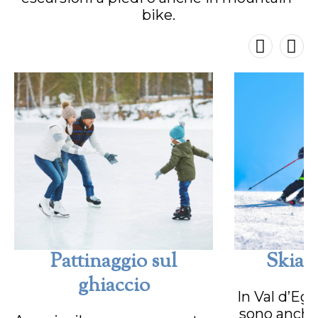
bike.
Pattinaggio sul
Skiar
ghiaccio
In Val d’Ega
sono anche 