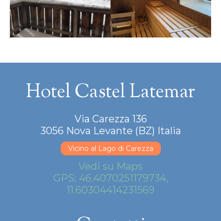
Hotel Castel Latemar
Via Carezza 136
3056 Nova Levante (BZ) Italia
Vicino al Lago di Carezza
Vedi su Maps
GPS: 46.4070251179734,
11.60304414231569