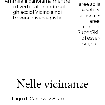
Ammira il panorama mentre
aree sciist
ti diverti pattinando sul
a soli 15 m
ghiaccio! Vicino a noi
famosa Sell
troverai diverse piste.
aree sc
comprens
SuperSki ch
di essere 
sci, sullo
Nelle vicinanze
Lago di Carezza 2,8 km