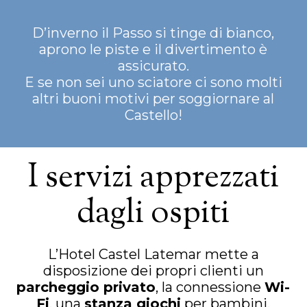
D’inverno il Passo si tinge di bianco,
aprono le piste e il divertimento è
assicurato.
E se non sei uno sciatore ci sono molti
altri buoni motivi per soggiornare al
Castello!
I servizi apprezzati
dagli ospiti
L’Hotel Castel Latemar mette a
disposizione dei propri clienti un
parcheggio privato
, la connessione
Wi-
Fi
, una
stanza giochi
per bambini,